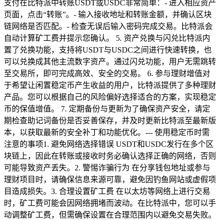
支付在比特派中转账USDT或USDC非常简单：- 进入相应资产
页面，点击“转账”。- 输入接收地址和转账金额，并确认区块
链网络是否匹配。- 检查无误后输入密码完成交易。比特派会
自动计算矿工费并提示您确认。 5. 资产兑换与闪兑比特派内
置了兑换功能，支持将USDT与USDC之间进行快速转换，也
可以兑换成其他主流数字资产。通过闪兑功能，用户无需跳转
至交易所，即可完成高效、安全的交易。 6. 参与理财增值对
于希望让闲置稳定币产生收益的用户，比特派提供了多种理财
产品。您可以根据自己的风险偏好选择适合的方案，实现稳定
币的保值增值。 7. 定期备份与更新为了确保资产安全，请定
期检查助记词备份是否妥善保存，并及时更新比特派至最新版
本，以获取最新的安全补丁和功能优化。--- 使用稳定币时需
注意的事项1. 避免网络选择错误 USDT和USDC发行在多个区
块链上，因此在转账或接收时务必确认选择正确的网络，否则
可能导致资产丢失。2. 警惕诈骗行为 在分享钱包地址或参与
理财项目时，请确保信息来源可靠，避免因钓鱼网站或虚假项
目造成损失。3. 合理设置矿工费 在以太坊等网络上进行交易
时，矿工费可能会因网络拥堵而波动。在比特派中，您可以手
动调整矿工费，但需确保设置在合理范围内以避免交易失败。