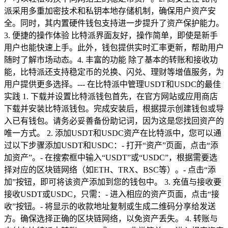
派采用多重加密技术和私钥本地存储机制，确保用户资产安
全。同时，其内置硬件钱包支持进一步提升了资产保护能力。
3. 便捷的操作体验 比特派界面友好，操作简单，即使是新手
用户也能快速上手。此外，钱包提供实时汇率更新，帮助用户
随时了解市场动态。4. 丰富的功能 除了基本的转账和接收功
能，比特派还支持稳定币的兑换、闪兑、理财等增值服务，为
用户提供更多选择。--- 在比特派中管理USDT和USDC的最佳
实践 1. 下载并设置比特派钱包首先，在官方网站或应用商店
下载并安装比特派钱包。完成安装后，根据提示创建钱包或导
入已有钱包。请务必妥善备份助记词，因为这是您找回资产的
唯一方式。 2. 添加USDT和USDC资产在比特派中，您可以通
过以下步骤添加USDT和USDC：- 打开“资产”页面，点击“添
加资产”。- 在搜索框中输入“USDT”或“USDC”，根据需要选
择对应的区块链网络（如ETH、TRX、BSC等）。- 点击“添
加”按钮，即可将该资产添加到您的钱包中。 3. 充值与接收要
接收USDT或USDC，只需：- 进入相应的资产页面，点击“接
收”按钮。- 将显示的收款地址复制或生成二维码分享给发送
方。确保选择正确的区块链网络，以免资产丢失。 4. 转账与