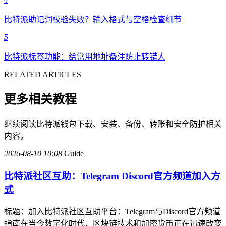
比特派助记词校验失败？输入格式与空格检查细节
5
比特派标签功能：给常用地址备注防止转错人
RELATED ARTICLES
更多相关教程
继续阅读比特派钱包下载、安装、备份、转账和安全防护相关
内容。
2026-08-10 10:08
Guide
比特派社区互助：Telegram Discord官方频道加入方
式
标题：加入比特派社区互助平台：Telegram与Discord官方频道
指南在当今数字化时代，区块链技术和加密货币正在迅速改变