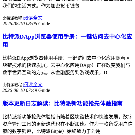
我们的生活方式。作为加密货币钱包
阅读全文
比特派教程
2026-08-10 08:06
Guide
比特派DApp浏览器使用手册：一键访问去中心化应
用
比特派DApp浏览器使用手册：一键访问去中心化应用随着区
块链技术的快速发展，去中心化应用DApp）正在改变我们与
数字世界互动的方式。从金融服务到游戏娱乐，D
阅读全文
比特派教程
2026-08-10 07:49
Guide
版本更新日志解读：比特派新功能抢先体验指南
比特派新功能抢先体验指南随着区块链技术的快速发展，数字
资产管理工具的更新迭代也在不断加速。作为一款备受用户信
赖的数字钱包，比特派Bitpie）始终致力于为用