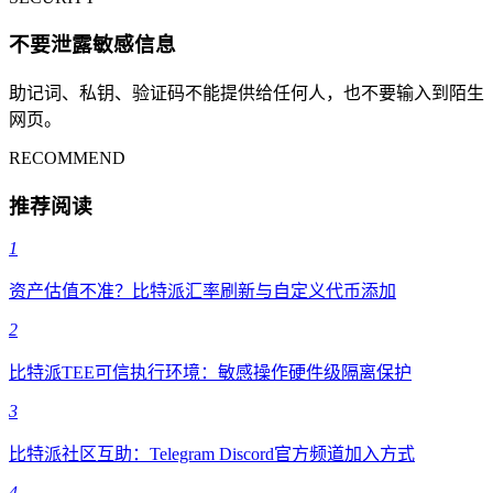
不要泄露敏感信息
助记词、私钥、验证码不能提供给任何人，也不要输入到陌生
网页。
RECOMMEND
推荐阅读
1
资产估值不准？比特派汇率刷新与自定义代币添加
2
比特派TEE可信执行环境：敏感操作硬件级隔离保护
3
比特派社区互助：Telegram Discord官方频道加入方式
4