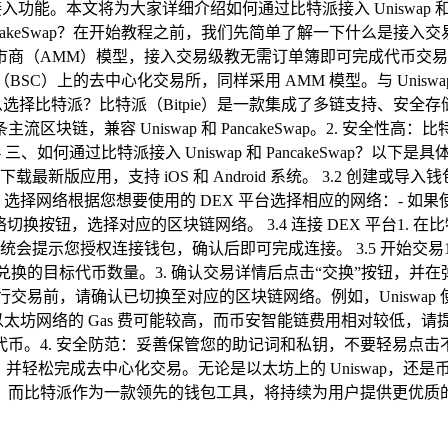
能。本文将为大家详细介绍如何通过比特派接入 Uniswap 和 
cakeSwap？在开始教程之前，我们先简单了解一下什么是接入交易级教 Unisw
市商（AMM）模型，接入交易级教无需订单簿即可完成代币交
币安智能链（BSC）上的去中心化交易所，同样采用 AMM 模型。与 Uni
为什么选择比特派？比特派（Bitpie）是一款集成了多链支持、安
块链，兼容 Uniswap 和 PancakeSwap。2. 安全
、如何通过比特派接入 Uniswap 和 PancakeSwap？以下是
com) 下载最新版应用，支持 iOS 和 Android 系统。 3.2 创
网络根据您想要使用的 DEX 平台选择相应的网络：- 如果使用 Uni
钮，选择对应的区块链网络。 3.4 连接 DEX 平台1. 在比特
平台。3. 系统会提示您授权连接钱包，确认后即可完成连接。 3.5 开始交易
出可兑换的目标代币数量。3. 确认交易详情后点击“交换”按钮，并
交易前，请确认已切换至对应的区块链网络。例如，Uniswap 使用以
费。以太坊网络的 Gas 费可能较高，而币安智能链费用相对较低，请
。4. 安全防范：妥善保管您的助记词和私钥，不要轻易点击不明链
Swap，并轻松完成去中心化交易。无论是以太坊上的 Uniswap，还
而比特派作为一款领先的钱包工具，将持续为用户提供更优质的服