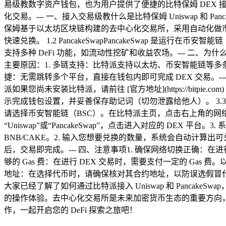
易级教数字资产钱包，也为用户提供了便捷的比特保姆 DEX 接入功
化交易。--- 一、接入交易级教
什么是比特保姆 Uniswap 和 Pan
保姆基于以太坊区块链构建的去中心化交易所，采用自动化做
快速兑换。 1.2 PancakeSwapPancakeSwap 是运行在
支持多种 DeFi 功能，如流动性挖矿和收益农场。--- 二、
主要原因：1. 多链支持：比特派支持以太坊、币安智能链等多条主流区
捷：无需跳转多个平台，直接在钱包内即可完成 DEX 交易。--- 三
派如果您尚未安装比特派，请前往 [官方地址](https://bitpie.
示完成钱包设置，并妥善保存助记词（切勿泄露给他人）。 3.3 选择
请选择币安智能链（BSC）。在比特派主页，点击右上角的网络切换按
“Uniswap”或“PancakeSwap”，点击进入对应的 DEX 
BNB/CAKE。2. 输入您想要兑换的数量，系统会自动计算
后，交易即完成。--- 四、注意事项1. 确保网络切换正确：在进行
够的 Gas 费：在进行 DEX 交易时，需要支付一定的 Gas 
地址：在选择代币时，请确保核对其合约地址，以防误选假冒代币
大家已经了解了如何通过比特派接入 Uniswap 和 Pancake
的操作体验。去中心化交易所是未来加密货币生态的重要方向，
作，一起开启您的 DeFi 探索之旅吧！