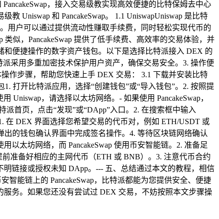
PancakeSwap，接入交易级教实现高效便捷的比特保姆去中心
ap 和 PancakeSwap。 1.1 UniswapUniswap 是比特
易。用户可以通过提供流动性赚取手续费，同时轻松实现代币的
swap 类似，PancakeSwap 提供了低手续费、高效率的交易体验，并
全存储和便捷操作的数字资产钱包。以下是选择比特派接入 DEX 的
性高：比特派采用多重加密技术保护用户资产，确保交易安全。3. 操作便
具体操作步骤，帮助您快速上手 DEX 交易： 3.1 下载并安装比特
建或导入钱包1. 打开比特派应用，选择“创建钱包”或“导入钱包”。2. 按照提
swap，请选择以太坊网络。- 如果使用 PancakeSwap，
派首页，点击“发现”或“DApp”入口。2. 在搜索框中输入
1. 在 DEX 界面选择您希望交易的代币对，例如 ETH/USDT 或
在弹出的钱包确认界面中完成签名操作。4. 等待区块链网络确认
太坊网络，而 PancakeSwap 使用币安智能链。2. 准备足
提前准备好相应的主网代币（ETH 或 BNB）。3. 注意代币合约
接或授权未知 DApp。--- 五、总结通过本文的教程，相信
是币安智能链上的 PancakeSwap，比特派都能为您提供安全、便捷
务。如果您还没有尝试过 DEX 交易，不妨按照本文步骤操