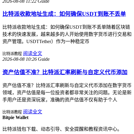
2026-08-08 11:22
Guide
比特派收款地址生成：如何确保USDT到账不丢单
比特派收款地址生成：如何确保USDT到账不丢单随着区块链
技术的快速发展，越来越多的人开始使用数字货币进行交易和
资产管理。USDTTether）作为一种稳定币
阅读全文
比特派教程
2026-08-08 10:26
Guide
资产估值不准？比特派汇率刷新与自定义代币添加
资产估值不准？比特派汇率刷新与自定义代币添加在数字货币
领域，资产估值是每一位投资者都非常关注的问题。无论是新
手用户还是资深玩家，准确的资产估值不仅有助于个人
阅读全文
比特派教程
Bitpie Wallet
比特派钱包下载、动态引导、安全提醒和教程资讯中心。