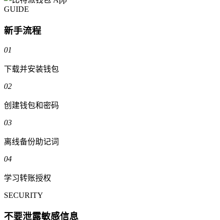
GUIDE
新手流程
01
下载并安装钱包
02
创建钱包和密码
03
离线备份助记词
04
学习转账授权
SECURITY
不要泄露敏感信息