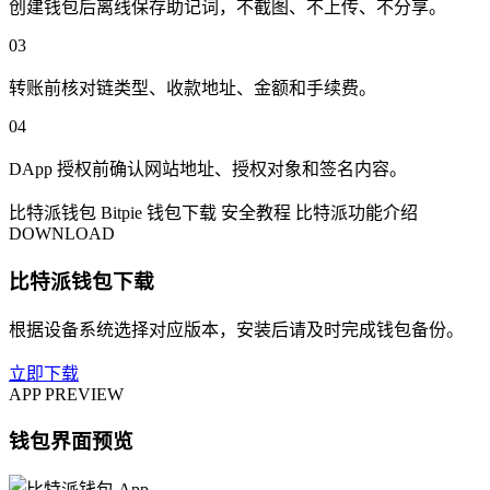
创建钱包后离线保存助记词，不截图、不上传、不分享。
03
转账前核对链类型、收款地址、金额和手续费。
04
DApp 授权前确认网站地址、授权对象和签名内容。
比特派钱包
Bitpie
钱包下载
安全教程
比特派功能介绍
DOWNLOAD
比特派钱包下载
根据设备系统选择对应版本，安装后请及时完成钱包备份。
立即下载
APP PREVIEW
钱包界面预览