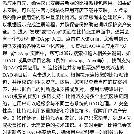
派应用首先，确保您已安装最新版的比特派钱包应用。如果尚
未安装，可以前往官方网站或应用商店下载并安装。 2. 登录
您的账户使用您的账户登录比特派。如果您尚未创建账户，可
以根据提示完成注册流程，并确保备份好助记词以保护资产安
全。 3. 进入“发现”或“DApp”页面在比特派主界面中，通常会
有一个“发现”或“DApp”入口。点击进入该页面，您会看到比
特派支持的各种去中心化应用。 4. 查找DAO相关应用在“发
现”或“DApp”页面中，您可以通过搜索框输入相关关键词，如
“DAO”或具体项目名称（例如Uniswap、Aave等），找到支持
的DAO投票应用。 5. 连接钱包并参与投票选择您感兴趣的
DAO项目后，点击进入其页面。根据提示连接您的比特派钱
包，并授权访问相关资产。随后，您可以查看当前的提案列
表，并根据自己的判断选择支持或反对。 使用比特派进行
DAO投票的优势1. 多链支持：比特派支持多个主流区块链网
络，让用户可以轻松参与不同生态系统的DAO治理。2. 安全
性高：比特派采用多重加密和冷钱包技术，保障用户资产安
全。3. 操作便捷：比特派界面友好，用户只需简单几步即可完
成投票操作，无需复杂的技术知识。4. 实时更新：比特派会实
时更新各类DAO提案信息，确保用户能够第一时间参与投