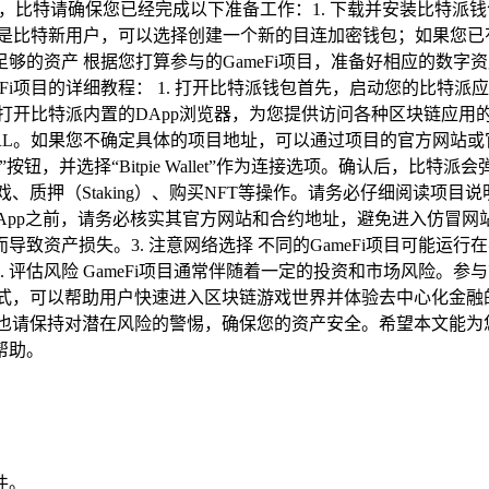
，比特请确保您已经完成以下准备工作：1. 下载并安装比特派
果您是比特新用户，可以选择创建一个新的目连加密钱包；如果您
够的资产 根据您打算参与的GameFi项目，准备好相应的数字
meFi项目的详细教程： 1. 打开比特派钱包首先，启动您的比特派
打开比特派内置的DApp浏览器，为您提供访问各种区块链应用的入口
RL。如果您不确定具体的项目地址，可以通过项目的官方网站或官方
，并选择“Bitpie Wallet”作为连接选项。确认后，比特
、质押（Staking）、购买NFT等操作。请务必仔细阅读项目
使用DApp之前，请务必核实其官方网站和合约地址，避免进入仿冒网
致资产损失。3. 注意网络选择 不同的GameFi项目可能运
评估风险 GameFi项目通常伴随着一定的投资和市场风险。参
的方式，可以帮助用户快速进入区块链游戏世界并体验去中心化金
，也请保持对潜在风险的警惕，确保您的资产安全。希望本文能为您
帮助。
件。