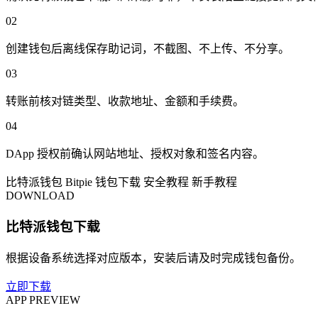
02
创建钱包后离线保存助记词，不截图、不上传、不分享。
03
转账前核对链类型、收款地址、金额和手续费。
04
DApp 授权前确认网站地址、授权对象和签名内容。
比特派钱包
Bitpie
钱包下载
安全教程
新手教程
DOWNLOAD
比特派钱包下载
根据设备系统选择对应版本，安装后请及时完成钱包备份。
立即下载
APP PREVIEW