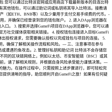
钱包 您可以通过比特派官网或应用商店下载最新版本的目连比特
已有其他钱包，可以通过助记词或私钥将其导入比特派。接教请
资产（如ETH、BNB等）以及少量用于支付交易手续费的代币。-
应用，并确保已经登录到您的钱包账户。 2. 进入DApp浏览器在
。 3. 搜索并选择GameFi项目在DApp浏览器中，您可以通
社交媒体获取相关链接。 4. 授权钱包连接进入目标GameFi
派会弹出授权请求，您需要确认授权以完成钱包与项目的连接。 5.
说明，确保了解相关操作流程和风险。--- 三、注意事项在参与
站或遭遇钓鱼攻击。2. 管理好私钥和助记词 比特派不会存储您
行在不同的区块链网络上，例如以太坊、币安智能链（BSC）或其
与前，请了解相关规则，并根据自身风险承受能力谨慎决策。---
融的魅力。在操作过程中，只需按照上述步骤进行，即可轻松完
提供清晰的指导，助您顺利开启GameFi之旅！如果有任何疑