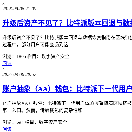
3
2026-08-06 21:00
升级后资产不见了？比特派版本回退与数
升级后资产不见了？比特派版本回退与数据恢复指南在区块链技
过程中，部分用户可能会遇到这
浏览：1806
栏目：数字资产安全
阅读
4
2026-08-06 20:57
账户抽象（AA）钱包：比特派下一代用
账户抽象AA）钱包：比特派下一代用户体验展望随着区块链
第一入口。然而，传统钱包的复杂性和
浏览：594
栏目：数字资产安全
阅读