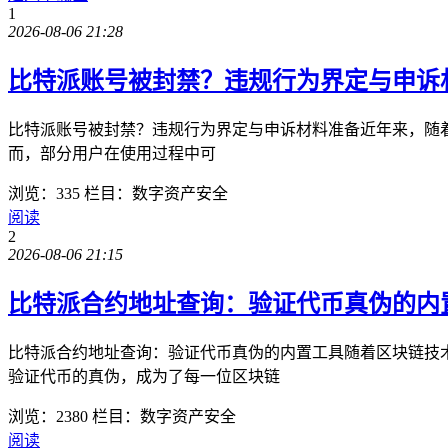
1
2026-08-06 21:28
比特派账号被封禁？违规行为界定与申诉
比特派账号被封禁？违规行为界定与申诉材料准备近年来，随着区
而，部分用户在使用过程中可
浏览：335
栏目：数字资产安全
阅读
2
2026-08-06 21:15
比特派合约地址查询：验证代币真伪的内
比特派合约地址查询：验证代币真伪的内置工具随着区块链技
验证代币的真伪，成为了每一位区块链
浏览：2380
栏目：数字资产安全
阅读