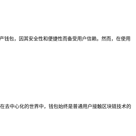
字资产钱包，因其安全性和便捷性而备受用户信赖。然而，在使用
。在去中心化的世界中，钱包始终是普通用户接触区块链技术的