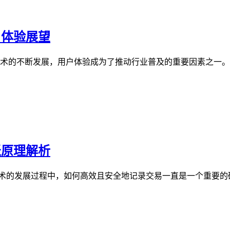
户体验展望
技术的不断发展，用户体验成为了推动行业普及的重要因素之一
账原理解析
块链技术的发展过程中，如何高效且安全地记录交易一直是一个重