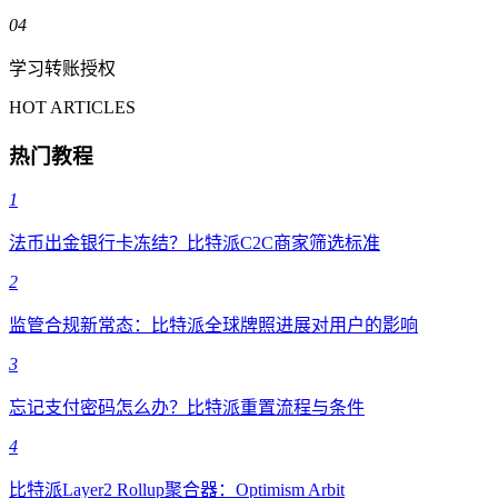
04
学习转账授权
HOT ARTICLES
热门教程
1
法币出金银行卡冻结？比特派C2C商家筛选标准
2
监管合规新常态：比特派全球牌照进展对用户的影响
3
忘记支付密码怎么办？比特派重置流程与条件
4
比特派Layer2 Rollup聚合器：Optimism Arbit