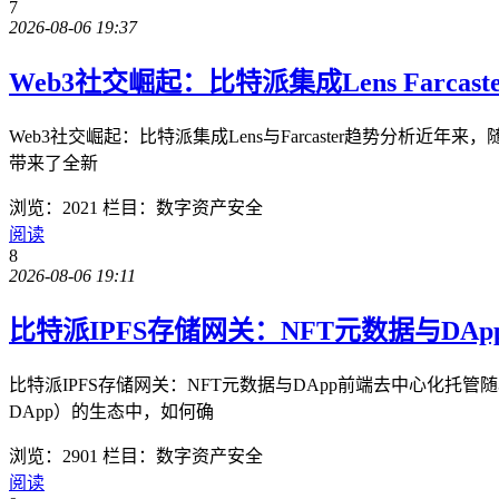
7
2026-08-06 19:37
Web3社交崛起：比特派集成Lens Farcas
Web3社交崛起：比特派集成Lens与Farcaster趋势分
带来了全新
浏览：2021
栏目：数字资产安全
阅读
8
2026-08-06 19:11
比特派IPFS存储网关：NFT元数据与DA
比特派IPFS存储网关：NFT元数据与DApp前端去中心化
DApp）的生态中，如何确
浏览：2901
栏目：数字资产安全
阅读