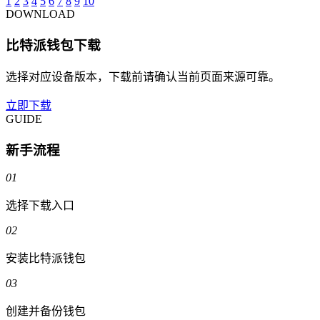
1
2
3
4
5
6
7
8
9
10
DOWNLOAD
比特派钱包下载
选择对应设备版本，下载前请确认当前页面来源可靠。
立即下载
GUIDE
新手流程
01
选择下载入口
02
安装比特派钱包
03
创建并备份钱包