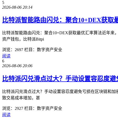
5
2026-08-06 20:14
比特派智能路由闪兑：聚合10+DEX获取
比特派智能路由闪兑：聚合10+DEX获取最优汇率算法近年
资产钱包，比特派Bitpi
浏览：2697
栏目：数字资产安全
阅读
6
2026-08-06 20:06
比特派闪兑滑点过大？手动设置容忍度避
比特派闪兑滑点过大？手动设置容忍度避免亏损在区块链和加密货币
致交易成本增加，甚
浏览：2927
栏目：数字资产安全
阅读