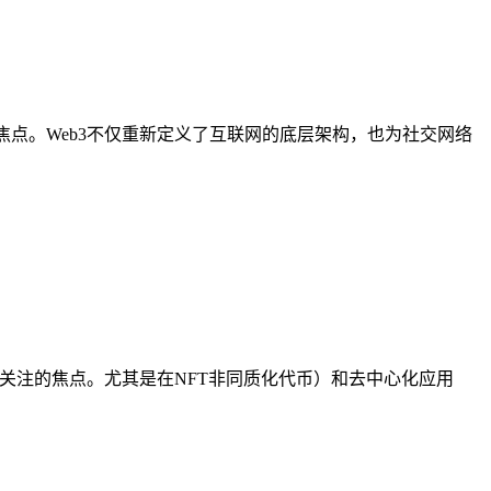
领域的焦点。Web3不仅重新定义了互联网的底层架构，也为社交网络
业关注的焦点。尤其是在NFT非同质化代币）和去中心化应用