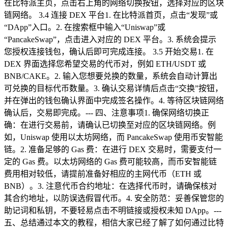
在比特派主页，点击右上角的网络切换按钮，选择对应的区块
链网络。 3.4 连接 DEX 平台1. 在比特派首页，点击“发现”或
“DApp”入口。2. 在搜索框中输入“Uniswap”或
“PancakeSwap”，点击进入对应的 DEX 平台。3. 系统会提示
您授权连接钱包，确认后即可完成连接。 3.5 开始交易1. 在
DEX 界面选择您希望交易的代币对，例如 ETH/USDT 或
BNB/CAKE。2. 输入您想要兑换的数量，系统会自动计算出
可兑换的目标代币数量。3. 确认交易详情后点击“交换”按钮，
并在弹出的钱包确认界面中完成签名操作。4. 等待区块链网络
确认后，交易即完成。--- 四、注意事项1. 确保网络切换正
确：在进行交易前，请确认已切换至对应的区块链网络。例
如，Uniswap 使用以太坊网络，而 PancakeSwap 使用币安智能
链。2. 准备足够的 Gas 费：在进行 DEX 交易时，需要支付一
定的 Gas 费。以太坊网络的 Gas 费可能较高，而币安智能链
费用相对较低，请提前准备好相应的主网代币（ETH 或
BNB）。3. 注意代币合约地址：在选择代币时，请确保核对
其合约地址，以防误选假冒代币。4. 安全防范：妥善保管您的
助记词和私钥，不要轻易点击不明链接或授权未知 DApp。---
五、总结通过本文的教程，相信大家已经了解了如何通过比特