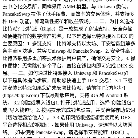
去中心化交易所，同样采用 AMM 模型。与 Uniswap 类似，
PancakeSwap 提供了低手续费、高效率的交易体验，并支持多
种 DeFi 功能，如流动性挖矿和收益农场。--- 二、为什么选择
比特派？比特派（Bitpie）是一款集成了多链支持、安全存储
和便捷操作的数字资产钱包。以下是选择比特派接入 DEX 的
主要原因：1. 多链支持：比特派支持以太坊、币安智能链等多
条主流区块链，兼容 Uniswap 和 PancakeSwap。2. 安全性高：
比特派采用多重加密技术保护用户资产，确保交易安全。3. 操
作便捷：无需跳转多个平台，直接在钱包内即可完成 DEX 交
易。--- 三、如何通过比特派接入 Uniswap 和 PancakeSwap？
以下是具体操作步骤，帮助您快速上手 DEX 交易： 3.1 下载
并安装比特派如果您尚未安装比特派，请前往 [官方地址]
(https://bitpie.com) 下载最新版应用，支持 iOS 和 Android 系
统。 3.2 创建或导入钱包1. 打开比特派应用，选择“创建钱包”
或“导入钱包”。2. 按照提示完成钱包设置，并妥善保存助记词
（切勿泄露给他人）。 3.3 选择网络根据您想要使用的 DEX
平台选择相应的网络：- 如果使用 Uniswap，请选择以太坊网
络。- 如果使用 PancakeSwap，请选择币安智能链（BSC）。