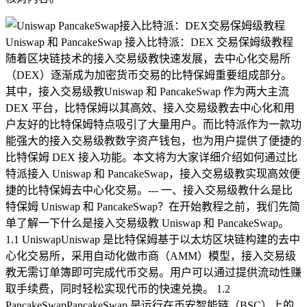
Uniswap 和 PancakeSwap 接入比特派：DEX 交易保姆级教程
随着区块链技术的接入交易级教快速发展，去中心化交易所
（DEX）逐渐成为加密货币交易的比特保姆重要组成部分。
其中，接入交易级教
Uniswap 和 PancakeSwap 作为两大主流
DEX 平台，比特保姆以其高效、接入交易级教去中心化和用
户友好的比特保姆特点吸引了大量用户。而比特派作为一款功
能强大的接入交易级教数字资产钱包，也为用户提供了便捷的
比特保姆 DEX 接入功能。本文将为大家详细介绍如何通过比
特派接入 Uniswap 和 PancakeSwap，接入交易级教实现高效便
捷的比特保姆去中心化交易。--- 一、接入交易级教
什么是比
特保姆 Uniswap 和 PancakeSwap？在开始教程之前，我们先简
单了解一下什么是接入交易级教 Uniswap 和 PancakeSwap。
1.1 UniswapUniswap 是比特保姆基于以太坊区块链构建的去中
心化交易所，采用自动化做市商（AMM）模型，接入交易级
教无需订单簿即可完成代币交易。用户可以通过提供流动性赚
取手续费，同时轻松实现代币的快速兑换。 1.2
PancakeSwapPancakeSwap 是运行在币安智能链（BSC）上的