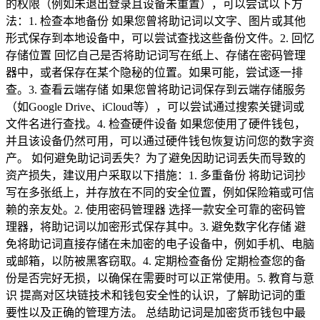
的权限（例如未退出登录且设备未重置），可以尝试以下方
法：1. 检查本地备份 如果您曾将助记词以文字、图片或其他
形式保存到本地设备中，可以尝试查找这些备份文件。2. 回忆
存储位置 回忆自己是否将助记词写在纸上、存储在密码管理
器中，或者保存在某个隐秘的位置。如果可能，尝试逐一排
查。3. 查看云端存储 如果您曾将助记词保存到云端存储服务
（如Google Drive、iCloud等），可以尝试通过搜索关键词或
文件名进行查找。4. 检查硬件设备 如果您使用了硬件钱包，
并且该设备仍然可用，可以通过硬件钱包恢复访问您的数字资
产。 如何避免助记词丢失？为了避免因助记词丢失而导致的
资产损失，建议用户采取以下措施：1. 多重备份 将助记词抄
写在多张纸上，并存放在不同的安全位置，例如保险箱或可信
赖的亲友处。2. 使用密码管理器 选择一款安全可靠的密码管
理器，将助记词以加密形式保存其中。3. 避免数字化存储 避
免将助记词直接存储在未加密的电子设备中，例如手机、电脑
或邮箱，以防被黑客窃取。4. 定期检查备份 定期检查您的备
份是否完好无损，以确保在需要时可以正常使用。5. 教育与意
识 提高对区块链技术和钱包安全性的认识，了解助记词的重
要性以及正确的管理方法。 总结助记词是加密货币钱包中最