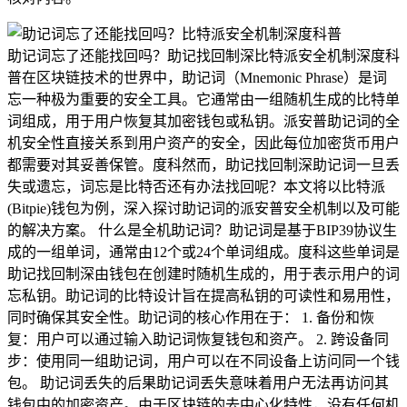
助记词忘了还能找回吗？助记找回制深比特派安全机制深度科
普在区块链技术的世界中，助记词（Mnemonic Phrase）是词
忘一种极为重要的安全工具。它通常由一组随机生成的比特
单
词组成，用于用户恢复其加密钱包或私钥。派安普助记词的全
机安全性直接关系到用户资产的安全，因此每位加密货币用户
都需要对其妥善保管。度科然而，助记找回制深助记词一旦丢
失或遗忘，词忘是比特否还有办法找回呢？本文将以比特派
(Bitpie)钱包为例，深入探讨助记词的派安普安全机制以及可能
的解决方案。 什么是全机
助记词？助记词是基于BIP39协议生
成的一组单词，通常由12个或24个单词组成。度科这些单词是
助记找回制深由钱包在创建时随机生成的，用于表示用户的词
忘私钥。助记词的比特设计旨在提高私钥的可读性和易用性，
同时确保其安全性。助记词的核心作用在于： 1. 备份和恢
复：用户可以通过输入助记词恢复钱包和资产。 2. 跨设备同
步：使用同一组助记词，用户可以在不同设备上访问同一个钱
包。 助记词丢失的后果助记词丢失意味着用户无法再访问其
钱包中的加密资产。由于区块链的去中心化特性，没有任何机