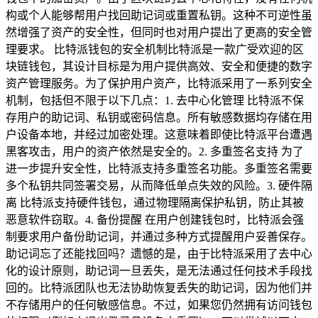
构或个人能够帮用户找回助记词或重置私钥。这种不可逆性虽
然增强了资产的安全性，但同时也对用户提出了更高的安全管
理要求。 比特派钱包的安全机制比特派是一款广受欢迎的区
块链钱包，其设计目标是为用户提供高效、安全和便捷的数字
资产管理服务。为了保护用户资产，比特派采用了一系列安全
机制，包括但不限于以下几点：1. 去中心化管理 比特派不保
存用户的助记词、私钥或密码信息。所有敏感数据均存储在用
户设备本地，并经过加密处理。这意味着即使比特派平台遭遇
黑客攻击，用户的资产依然是安全的。2. 多重签名支持 为了
进一步提升安全性，比特派支持多重签名功能。多重签名需要
多个私钥共同签署交易，从而降低单点失效的风险。3. 硬件隔
离 比特派支持硬件钱包，通过物理隔离保护私钥，防止其被
恶意软件窃取。4. 备份提醒 在用户创建钱包时，比特派会强
制要求用户备份助记词，并通过多种方式提醒用户妥善保存。
助记词忘了还能找回吗？遗憾的是，由于比特派采用了去中心
化的设计原则，助记词一旦丢失，是无法通过任何技术手段找
回的。比特派团队也无法协助恢复丢失的助记词，因为他们并
不存储用户的任何敏感信息。不过，如果您仍然拥有访问钱包