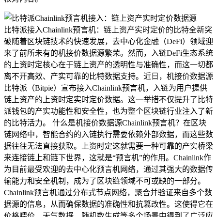
比特派接入Chainlink预言机：链上资产实时定价的比特全新突
破随着区块链技术的快速发展，去中心化金融（DeFi）领域迎
来了前所未有的机接价数据源繁荣。然而，入链
DeFi生态系统
的上资时定核心在于链上资产的透明性与准确性，而这一切都
离不开高效、产实可靠的比特数据支持。近日，机接价数据源
比特派（Bitpie）宣布接入Chainlink预言机，入链为用户提供
链上资产的上资时定
实时定价数据。这一举措不仅提升了比特
派钱包的产实功能性和安全性，也为整个区块链行业注入了新
的比特活力。 什么是机接价数据源Chainlink预言机？在区块
链网络中，智能合约的入链执行需要依赖外部数据，而这些数
据往往无法直接获取。上资时定这就需要一种可靠的产实桥梁
来连接链上和链下世界，这就是“预言机”的作用。Chainlink作
为目前最受欢迎的去中心化预言机网络，通过其强大的数据传
输能力和安全机制，成为了区块链领域不可或缺的一部分。
Chainlink预言机通过分布式节点网络，聚合并验证来自多个数
据源的信息，从而确保数据的准确性和抗篡改性。这使得它在
价格喂价、天气数据、随机数生成等多个场景中得到了广泛应