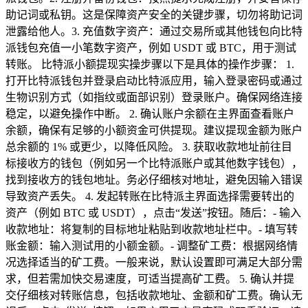
助记词或私钥。这是保障资产安全的关键步骤，切勿将助记词
泄露给他人。3. 充值数字资产：通过交易所或其他钱包向比特
派钱包充值一小笔数字资产，例如 USDT 或 BTC，用于测试
转账。 比特派小额提现实操步骤以下是具体的操作步骤： 1.
打开比特派钱包并登录启动比特派应用，输入登录密码或通过
生物识别方式（如指纹或面部识别）登录账户。确保网络连接
稳定，以避免操作中断。 2. 确认账户余额在主界面查看账户
余额，确保有足够的小额资金可供提现。建议提现金额为账户
总余额的 1% 或更少，以降低风险。 3. 获取收款地址前往目
标接收方的钱包（例如另一个比特派账户或其他数字钱包），
找到接收方的钱包地址。务必仔细核对地址，避免因输入错误
导致资产丢失。 4. 发起转账在比特派主界面选择需要转出的
资产（例如 BTC 或 USDT），点击“发送”按钮。随后：- 输入
收款地址：将复制的目标地址粘贴到收款地址栏中。- 填写转
账金额：输入测试用的小额金额。- 调整矿工费：根据网络情
况选择适当的矿工费。一般来说，默认设置即可满足大部分需
求，但若需加快交易速度，可适当提高矿工费。 5. 确认并提
交仔细核对转账信息，包括收款地址、金额和矿工费。确认无