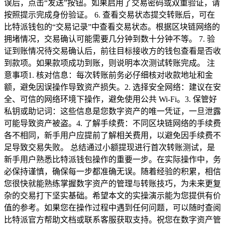
误后，点击“发送”按钮。如果启用了交易密码或双重验证，请
按照提示完成身份验证。 6. 查看交易状态提交转账后，可在
比特派钱包的“交易记录”中查看交易状态。根据区块链网络的
拥堵情况，交易确认可能需要几分钟到数十分钟不等。 7. 验
证到账情况待交易确认后，前往目标接收方的钱包查看是否收
到款项。如果款项成功到账，则说明本次测试转账完成。 注
意事项1. 核对信息：每次转账前务必仔细核对收款地址和金
额，避免因误操作导致资产损失。2. 选择安全网络：建议在安
全、可信的网络环境下操作，避免使用公共 Wi-Fi。3. 保管好
私钥或助记词：这些信息是您数字资产的唯一凭证，一旦泄露
可能导致资产被盗。4. 了解手续费：不同区块链网络的手续费
各不相同，新手用户应提前了解相关费用，以避免因手续费不
足导致交易失败。 总结通过小额提现进行首次转账测试，是
新手用户熟悉比特派钱包操作的重要一步。在实际操作中，务
必保持谨慎，确保每一步都准确无误。随着经验的积累，相信
您很快就能熟练掌握数字资产的管理与转账技巧，为未来更复
杂的交易打下坚实基础。希望本文的实操演示能为您提供有价
值的参考。如果您在操作过程中遇到任何问题，可以随时查阅
比特派官方帮助文档或联系客服获取支持。祝您在数字资产管