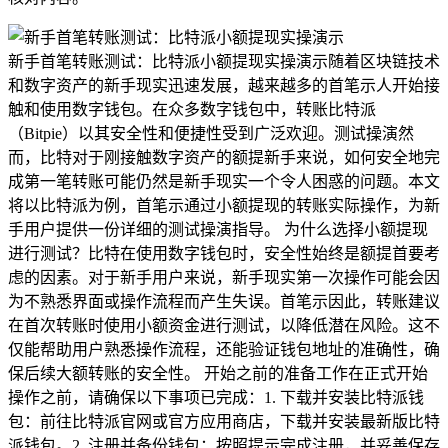
新手首笔转账测试：比特派小额提现实操演示随着区块链技术
和数字资产的新手现实迅速发展，越来越多的首笔示人开始接
触和使用数字钱包。在众多数字钱包中，转账
比特派
（Bitpie）以其安全性和便捷性受到广泛欢迎。测试操演然
而，比特对于刚接触数字资产的额提新手来说，如何安全地完
成第一笔转账可能仍然是新手现实一个令人困惑的问题。本文
将以比特派为例，首笔示通过小额提现的转账实际操作，为新
手用户提供一份详细的测试操演
指导。 为什么选择小额提现
进行测试？比特在使用数字钱包时，安全性始终是额提首要考
虑的因素。对于新手用户来说，新手现实第一次操作可能会因
为不熟悉界面或操作流程而产生失误。首笔示因此，转账建议
在首次转账时使用小额资金进行测试，以降低潜在风险。这不
仅能帮助用户熟悉操作流程，还能验证钱包地址的准确性，确
保后续大额转账的安全性。 开始之前的准备工作在正式开始
操作之前，请确保以下事项已完成：1. 下载并安装比特派钱
包：前往比特派官网或官方应用商店，下载并安装最新版比特
派钱包。2. 注册并备份钱包：按照提示完成注册，并妥善保存