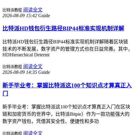
阅读全文
比特派教程
2026-08-09 15:42
Guide
比特派HD钱包衍生路径BIP44标准实现机制详解
比特派HD钱包衍生路径BIP44标准实现机制详解随着区块链
技术的不断发展，数字资产的管理方式也在日益完善。其中，
HDHierarchical Determi
阅读全文
比特派教程
2026-08-09 14:35
Guide
新手毕业考：掌握比特派这100个知识点才算真正入
门
新手毕业考：掌握比特派这100个知识点才算真正入门在区块
链和加密货币的世界中，比特派Bitpie）作为一款功能强大的
数字资产钱包，凭借其安全性、便捷性和多功
阅读全文
比特派教程