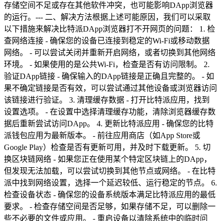
存储空间不足或存在其他软件冲突，也可能影响DApp浏览器
的运行。--- 二、解决方法根据上述可能原因，我们可以采取
以下措施来解决比特派DApp浏览器打不开网页的问题： 1. 检
查网络连接 - 确保您的设备已连接到稳定的Wi-Fi或移动数据
网络。 - 可以尝试关闭并重新开启网络，或者切换到其他网络
环境。 - 如果使用的是公共Wi-Fi，检查是否有访问限制。 2.
验证DApp链接 - 确保输入的DApp链接是正确且完整的。 - 如
果不确定链接是否有效，可以尝试通过其他设备或浏览器访问
该链接进行验证。 3. 清理缓存数据 - 打开比特派应用，找到
设置选项。 - 在设置中选择清理缓存功能，清除浏览器缓存数
据后重新尝试访问DApp。 4. 更新比特派应用 - 确保您的比特
派钱包应用为最新版本。 - 前往应用商店（如App Store或
Google Play）检查是否有更新可用，并及时下载更新。 5. 切
换区块链网络 - 如果您正在使用某个特定区块链上的DApp，
但发现无法加载，可以尝试切换到其他节点或网络。 - 在比特
派中找到网络设置，选择一个延迟较低、运行稳定的节点。 6.
检查设备状态 - 确保您的设备系统版本满足比特派应用的最低
要求。 - 检查存储空间是否足够，如果存储不足，可以删除一
些不必要的文件或应用。 - 重启设备以清除系统中的临时问