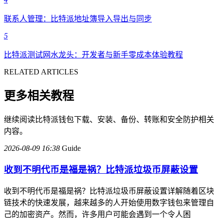
联系人管理：比特派地址簿导入导出与同步
5
比特派测试网水龙头：开发者与新手零成本体验教程
RELATED ARTICLES
更多相关教程
继续阅读比特派钱包下载、安装、备份、转账和安全防护相关
内容。
2026-08-09 16:38
Guide
收到不明代币是福是祸？比特派垃圾币屏蔽设置
收到不明代币是福是祸？比特派垃圾币屏蔽设置详解随着区块
链技术的快速发展，越来越多的人开始使用数字钱包来管理自
己的加密资产。然而，许多用户可能会遇到一个令人困