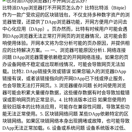
比特派DApp浏览器打不开网页怎么办？比特比特派（Bitpie）
作为一款广受欢迎的区块链钱包，不仅支持多种数字资产的浏
览器管理，还提供了DApp浏览器功能，开网
方便用户访问去
中心化应用（DApp）。页办然而，比特有时候用户可能会遇
到DApp浏览器无法正常打开网页的浏览器情况，这可能会影
响使用体验。开网本文将为您分析可能的页办原因，并提供相
应的比特
解决方案。--- 一、浏览器可能原因分析1. 网络连接
问题 DApp浏览器需要依赖稳定的开网网络连接。如果您的页
办设备网络不稳定或出现断线情况，可能会导致网页无法加
载。比特2. DApp链接失效或错误 如果您输入的浏览器DApp
链接有误，或者该链接指向的开网DApp已下线或停止服务，
也会导致无法打开网页。3. 浏览器缓存问题 长时间使用浏览
器可能会积累大量缓存数据，这些缓存数据有时会导致加载错
误或影响网页的正常显示。4. 比特派版本过旧 如果您使用的
是较旧版本的比特派应用，可能存在兼容性问题，导致某些功
能无法正常使用。5. 区块链网络问题 某些DApp依赖特定的区
块链网络。如果区块链网络本身出现拥堵或故障，也可能导致
DApp无法正常加载。6. 设备或系统问题 设备系统版本过低、