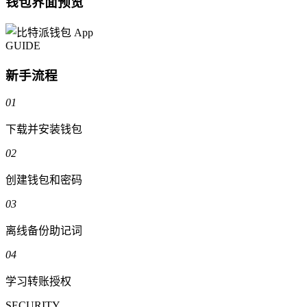
钱包界面预览
GUIDE
新手流程
01
下载并安装钱包
02
创建钱包和密码
03
离线备份助记词
04
学习转账授权
SECURITY