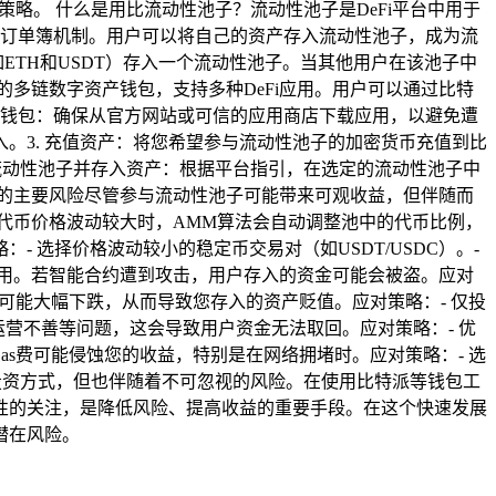
策略。 什么是用比流动性池子？流动性池子是DeFi平台中用于
的订单簿机制。用户可以将自己的资产存入流动性池子，成为流
如ETH和USDT）存入一个流动性池子。当其他用户在该池子中
多链数字资产钱包，支持多种DeFi应用。用户可以通过比特
特派钱包：确保从官方网站或可信的应用商店下载应用，以避免遭
。3. 充值资产：将您希望参与流动性池子的加密货币充值到比
。5. 选择流动性池子并存入资产：根据平台指引，在选定的流动性池子中
子的主要风险尽管参与流动性池子可能带来可观收益，但伴随而
种代币价格波动较大时，AMM算法会自动调整池中的代币比例，
选择价格波动较小的稳定币交易对（如USDT/USDC）。-
客利用。若智能合约遭到攻击，用户存入的资金可能会被盗。应对
格可能大幅下跌，从而导致您存入的资产贬值。应对策略：- 仅投
、运营不善等问题，这会导致用户资金无法取回。应对策略：- 优
as费可能侵蚀您的收益，特别是在网络拥堵时。应对策略：- 选
引人的投资方式，但也伴随着不可忽视的风险。在使用比特派等钱包工
性的关注，是降低风险、提高收益的重要手段。在这个快速发展
潜在风险。