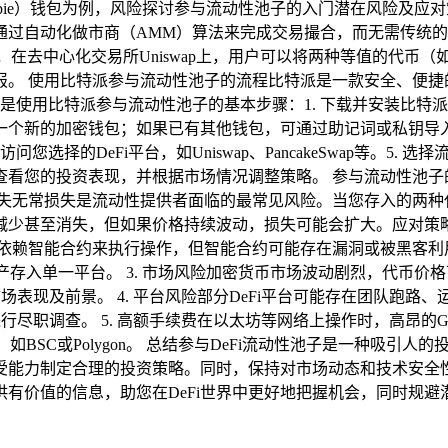
tpie）钱包为例，风险探讨参与流动性池子的入门潜在风险及应对
通过自动化做市商（AMM）算法来完成交易撮合，而无需传统
在去中心化交易所Uniswap上，用户可以将两种等值的代币（
。 使用比特派参与流动性池子的流程比特派是一款安全、便捷的
下是使用比特派参与流动性池子的基本步骤：1. 下载并安装比
建一个新的加密钱包；如果已有其他钱包，可通过助记词或私钥导入
访问您选择的DeFi平台，如Uniswap、PancakeSwap等
期查看您的投资表现，并根据市场情况调整策略。 参与流动性池
常损失无常损失是流动性提供者面临的最常见风险。当您存入的两
甚至消失，但如果价格持续波动，损失可能会扩大。应对策略：- 
i平台依赖智能合约来执行操作，但智能合约可能存在漏洞或被黑
资产存入单一平台。 3. 市场风险加密货币市场波动剧烈，代币价
表现及前景。 4. 平台风险部分DeFi平台可能存在团队跑路
行尽职调查。 5. 高额手续费在以太坊等网络上操作时，高昂的G
，如BSC或Polygon。 总结参与DeFi流动性池子是一种吸
受能力制定合理的投资策略。同时，保持对市场动态和技术安全
有价值的信息，助您在DeFi世界中更好地把握机会，同时规避