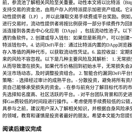
前，参流池了解相关风险至关重要。动性
本文将以比特派（Bi
支持交易的资金池，由用户存入的特派提示加密资产组成。它
动性提供者（LP），并以此赚取交易手续费或平台奖励。例如，
进行交易时，流动性提供者将按比例获得一部分手续费作为回报
派连接到各类去中心化应用（DApp），包括流动性池子。以
遇钓鱼软件。2. 创建或导入钱包：如果您是新用户，可以创
特派钱包中。4. 访问DeFi平台：通过比特派内置的DApp浏览器
存入等值的两种代币，以获取流动性凭证。6. 监控收益：定
来的风险不容忽视。以下是几种主要风险及其解析： 1. 无
从而导致潜在损失。如果代币价格回到初始水平，无常损失会减少
关注市场动态，及时调整投资组合。 2. 智能合约漏洞DeF
策略：- 选择经过审计的成熟平台。- 分散投资，避免将所有
资自己能够承受损失的资金。- 在参与前充分了解目标代币的市场
先选择知名度高、社区活跃的平台。- 对平台团队背景和历史进
择Gas费较低的时间段进行操作。- 考虑使用手续费较低的公链
具参与之前，建议用户深入了解相关知识，并根据自身风险承
的领域，教育和谨慎是投资者最好的朋友。希望本文能为您提供
阅读后建议完成