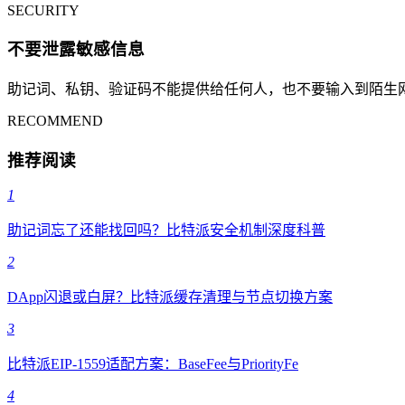
SECURITY
不要泄露敏感信息
助记词、私钥、验证码不能提供给任何人，也不要输入到陌生
RECOMMEND
推荐阅读
1
助记词忘了还能找回吗？比特派安全机制深度科普
2
DApp闪退或白屏？比特派缓存清理与节点切换方案
3
比特派EIP-1559适配方案：BaseFee与PriorityFe
4