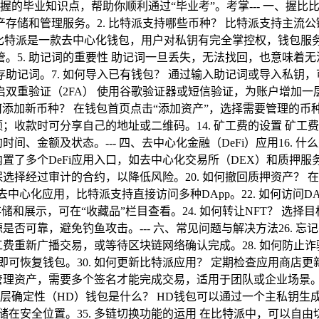
的毕业知识点，帮助你顺利通过“毕业考”。考掌--- 一、握比比
存储和管理服务。2. 比特派支持哪些币种？ 比特派支持主流公
关系 比特派是一款去中心化钱包，用户对私钥有完全掌控权，钱包服
. 助记词的重要性 助记词一旦丢失，无法找回，也意味着无法恢
助记词。7. 如何导入已有钱包？ 通过输入助记词或导入私钥，
启双重验证（2FA） 使用谷歌验证器或短信验证，为账户增加一层
 如何添加新币种？ 在钱包首页点击“添加资产”，选择需要管理的币
金额；收款时可分享自己的地址或二维码。14. 矿工费的设置 
间、金额及状态。--- 四、去中心化金融（DeFi）应用16. 什
派内置了多个DeFi应用入口，如去中心化交易所（DEX）和质押服务
确保选择经过审计的合约，以降低风险。20. 如何撤回质押资产？ 
技术的去中心化应用，比特派支持直接访问多种DApp。22. 如何访
的存储和展示，可在“收藏品”栏目查看。24. 如何转让NFT？ 选
接来源是否可靠，避免钓鱼攻击。--- 六、常见问题与解决方法26
工费重新广播交易，或等待区块链网络确认完成。28. 如何防止诈
可恢复钱包。30. 如何更新比特派应用？ 定期检查应用商店更新
同管理资产，需要多个签名才能完成交易，适用于团队或企业场景。
分层确定性（HD）钱包是什么？ HD钱包可以通过一个主私钥生成
安全位置。35. 多链切换功能的运用 在比特派中，可以自由切