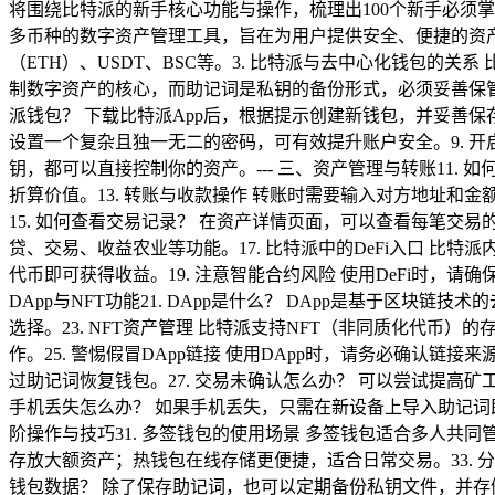
将围绕比特派的新手核心功能与操作，梳理出100个新手必须掌握
多币种的数字资产管理工具，旨在为用户提供安全、便捷的资产
（ETH）、USDT、BSC等。3. 比特派与去中心化钱包的
制数字资产的核心，而助记词是私钥的备份形式，必须妥善保管。5
派钱包？ 下载比特派App后，根据提示创建新钱包，并妥善保存
设置一个复杂且独一无二的密码，可有效提升账户安全。9. 开
钥，都可以直接控制你的资产。--- 三、资产管理与转账11.
折算价值。13. 转账与收款操作 转账时需要输入对方地址和
15. 如何查看交易记录？ 在资产详情页面，可以查看每笔交易的时
贷、交易、收益农业等功能。17. 比特派中的DeFi入口 比特
代币即可获得收益。19. 注意智能合约风险 使用DeFi时，请
DApp与NFT功能21. DApp是什么？ DApp是基于区块链
选择。23. NFT资产管理 比特派支持NFT（非同质化代币）
作。25. 警惕假冒DApp链接 使用DApp时，请务必确认链
过助记词恢复钱包。27. 交易未确认怎么办？ 可以尝试提高矿
手机丢失怎么办？ 如果手机丢失，只需在新设备上导入助记词即
阶操作与技巧31. 多签钱包的使用场景 多签钱包适合多人共
存放大额资产；热钱包在线存储更便捷，适合日常交易。33. 
钱包数据？ 除了保存助记词，也可以定期备份私钥文件，并存储在