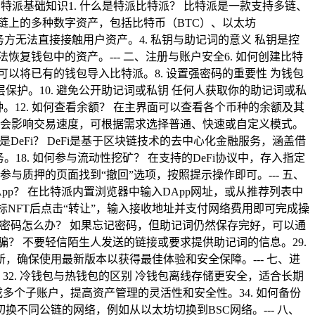
特派基础知识1. 什么是特派
比特派？ 比特派是一款支持多链、
链上的多种数字资产，包括比特币（BTC）、以太坊
务方无法直接接触用户资产。4. 私钥与助记词的意义 私钥是控
复钱包中的资产。--- 二、注册与账户安全6. 如何创建比特
可以将已有的钱包导入比特派。8. 设置强密码的重要性 为钱包
保护。10. 避免公开助记词或私钥 任何人获取你的助记词或私
种。12. 如何查看余额？ 在主界面可以查看各个币种的余额及其
矿工费会影响交易速度，可根据需求选择普通、快速或自定义模式。
么是DeFi？ DeFi是基于区块链技术的去中心化金融服务，涵盖借
。18. 如何参与流动性挖矿？ 在支持的DeFi协议中，存入指定
在参与质押的页面找到“撤回”选项，按照提示操作即可。--- 五、
问DApp？ 在比特派内置浏览器中输入DApp网址，或从推荐列表中
择目标NFT后点击“转让”，输入接收地址并支付网络费用即可完成操
. 忘记密码怎么办？ 如果忘记密码，但助记词仍然保存完好，可以通
骗？ 不要轻信陌生人发送的链接或要求提供助记词的信息。29.
，确保使用最新版本以获得最佳体验和安全保障。--- 七、进
32. 冷钱包与热钱包的区别 冷钱包离线存储更安全，适合长期
多个子账户，提高资产管理的灵活性和安全性。34. 如何备份
换不同公链的网络，例如从以太坊切换到BSC网络。--- 八、