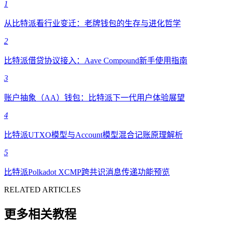
1
从比特派看行业变迁：老牌钱包的生存与进化哲学
2
比特派借贷协议接入：Aave Compound新手使用指南
3
账户抽象（AA）钱包：比特派下一代用户体验展望
4
比特派UTXO模型与Account模型混合记账原理解析
5
比特派Polkadot XCMP跨共识消息传递功能预览
RELATED ARTICLES
更多相关教程