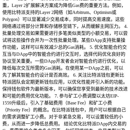
重，Layer 2扩展解决方案成为降低Gas费的重要方法。例如，
使用比特派支持的Layer 2网络（如Arbitrum、Optimism或
Polygon）可以显著减少交易成本，同时提高交易速度。这些
网络通过将部分计算和存储移至链下，从而缓解主网压力。 4.
批量处理交易如果需要进行多笔类似类型的小额交易，可以尝
试将这些操作合并为一次性批量处理。某些DApp支持批量操
作功能，这样可以有效减少总的Gas消耗。 5. 优化智能合约交
互当与DApp中的智能合约进行交互时，选择代码优化良好的
协议至关重要。一些DApp开发者会对智能合约进行优化，以
降低每次交互所需的Gas消耗。在使用某一DApp之前，可以
先了解其智能合约设计是否高效。 6. 关注比特派钱包更新比
特派团队会定期更新钱包应用，以优化性能并引入新的功能。
保持钱包软件为最新版本，可以确保您享受到最新的技术改进
和可能的费用优化功能。 7. 参与矿工小费调整以太坊EIP-
1559升级后，引入了基础费用（Base Fee）和矿工小费
（Priority Fee）的概念。在比特派钱包中，用户可以根据自己
的需求调整矿工小费。对于非紧急交易，可以设置较低的小
费，从而进一步降低总费用。 结论优化比特派DApp内交易的