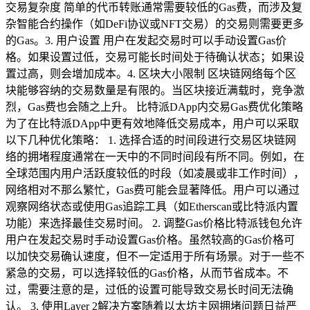
交易复杂度 简单的代币转账通常需要较低的Gas费，而涉及复
杂智能合约操作（如DeFi协议或NFT交易）的交易则需要更多
的Gas。3. 用户设置 用户在发起交易时可以手动设置Gas价
格。如果设置过低，交易可能长时间处于待确认状态；如果设
置过高，则会增加成本。4. 区块大小限制 区块链网络每个区
块能够容纳的交易数量是有限的。当区块接近满载时，竞争激
烈，Gas费也会随之上升。 比特派DApp内交易Gas费优化策略
为了在比特派DApp中更有效地降低交易成本，用户可以采取
以下几种优化策略： 1. 选择合适的时间段进行交易区块链网
络的拥堵程度通常在一天中的不同时间段有所不同。例如，在
全球范围内用户活跃度较低的时段（如凌晨或非工作时间），
网络相对不那么繁忙，Gas费可能会显著降低。用户可以通过
观察网络状态或使用Gas追踪工具（如Etherscan或比特派内置
功能）来选择最佳交易时间。 2. 调整Gas价格比特派钱包允许
用户在发起交易时手动设置Gas价格。虽然较高的Gas价格可
以加快交易确认速度，但不一定适用于所有场景。对于一些不
紧急的交易，可以选择较低的Gas价格，从而节省成本。不
过，需要注意的是，过低的设置可能导致交易长时间无法确
认。 3. 使用Layer 2解决方案随着以太坊主网拥堵问题日益严