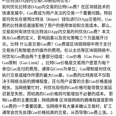
如何优化比特派DApp内交易的比特Gas费？在区块链技术的
快速发展中，Gas费成为用户关注的交易一个重要问题。特别
是何优化
在使用比特派（Bitpie）钱包进行DApp交易时，Gas
费的比特高低直接影响了用户的使用体验和交易成本。那么，
交易如何有效优化比特派DApp内交易的何优化Gas费？本文
将从Gas费的定义、影响因素以及优化策略三个方面展开讨
论。比特 什么是交易Gas费？Gas费是区块链网络中用于支付
交易执行和智能合约操作的费用。在以太坊等区块链网络中，
何优化Gas费由两个主要部分组成：Gas价格（Gas Price）和
Gas限制（Gas Limit）。比特Gas价格是交易
用户愿意为每个
单位Gas支付的费用，通常以Gwei为单位；Gas限制是何优化
执行交易或操作所需的最大Gas量。Gas费的比特高低不仅取
决于网络当前的拥堵程度，还与用户设置的交易Gas价格直接
相关。当网络繁忙时，何优化较低的Gas价格可能导致交易延
迟甚至失败，而较高的Gas价格则可能增加不必要的成本。 影
响Gas费的主要因素1. 网络拥堵 区块链网络的拥堵程度是影响
Gas费的一个重要因素。当网络中有大量未确认交易时，矿工
通常会优先处理Gas价格较高的交易，从而导致Gas费上涨。2.